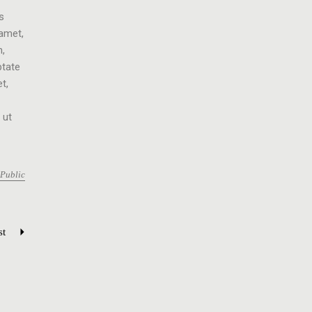
s
 amet,
m,
ptate
t,
 ut
Public
st