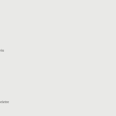
eiu
rietre