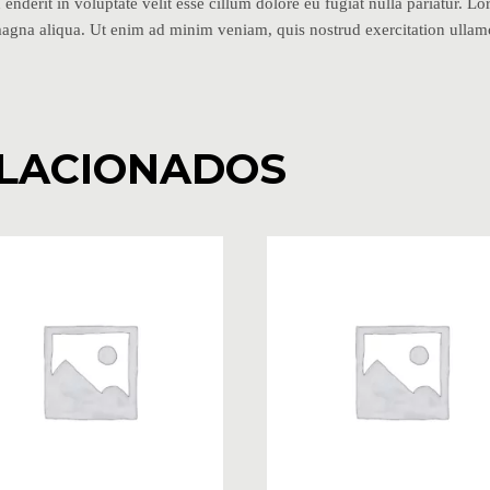
n enderit in voluptate velit esse cillum dolore eu fugiat nulla pariatur. L
magna aliqua. Ut enim ad minim veniam, quis nostrud exercitation ullam
LACIONADOS