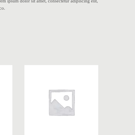
orem ipsum dolor sit amet, consectetur adipiscing elit,
co.