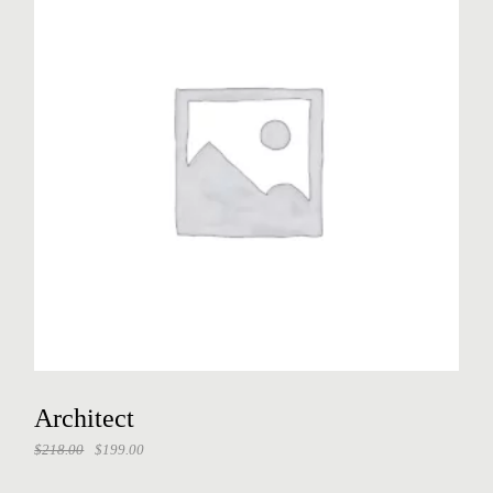
Architect
$
218.00
$
199.00