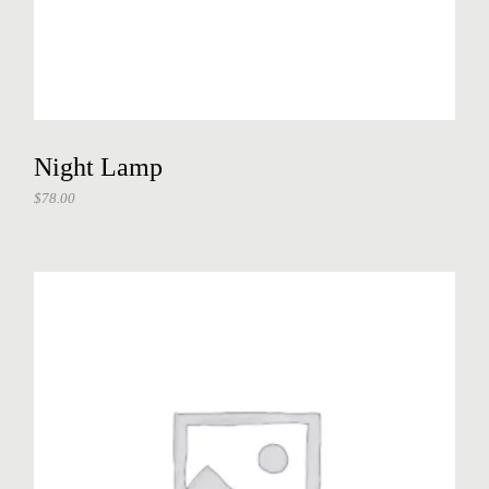
Night Lamp
$
78.00