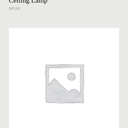
Ceiling Lamp
$
89.00