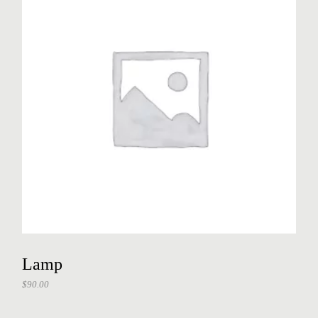
Lamp
$
90.00